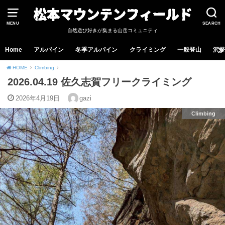
MENU
SEARCH
自然遊び好きが集まる山岳コミュニティ
Home
アルパイン
冬季アルパイン
クライミング
一般登山
沢登
HOME
Climbing
2026.04.19 佐久志賀フリークライミング
2026年4月19日
gazi
Climbing