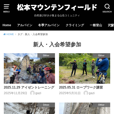
MENU
SEARCH
自然遊び好きが集まる山岳コミュニティ
Home
アルパイン
冬季アルパイン
クライミング
一般登山
沢登
HOME
タグ : 新人・入会希望参加
新人・入会希望参加
Other
Other
2025.11.29 アイゼントレーニング
2025.05.31 ロープワーク講習
2025年11月29日
gazi
2025年5月31日
gazi
Other
Other