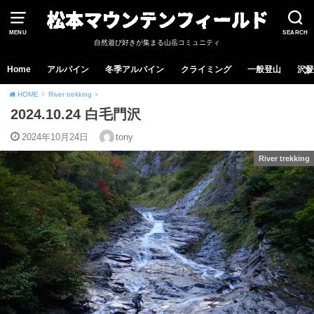
MENU
SEARCH
自然遊び好きが集まる山岳コミュニティ
Home
アルパイン
冬季アルパイン
クライミング
一般登山
沢登
HOME
River trekking
2024.10.24 白毛門沢
2024年10月24日
tony
River trekking