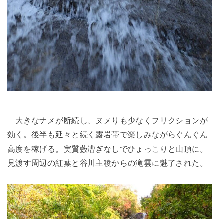
大きなナメが断続し、ヌメりも少なくフリクションが
効く。後半も延々と続く露岩帯で楽しみながらぐんぐん
高度を稼げる。実質藪漕ぎなしでひょっこりと山頂に。
見渡す周辺の紅葉と谷川主稜からの滝雲に魅了された。