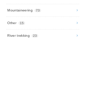
Mountaineering
73
Other
15
River trekking
23