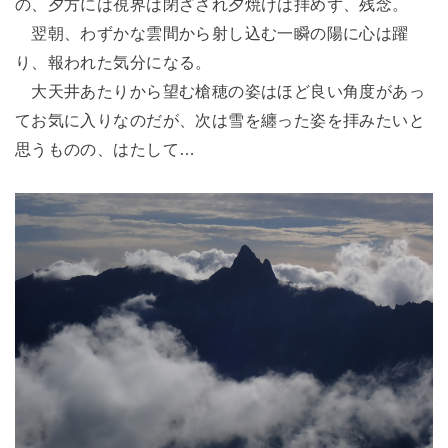
の、夕方には視界は閉ざされ夕焼けは拝めず、残念。
翌朝、わずかな雲間から射し込む一瞬の陽に心は躍
り、報われた気分になる。
大天井あたりから望む槍穂の姿はほど良い角度があっ
てお気に入りなのだが、次は雪を纏った姿を拝みたいと
思うものの、はたして…