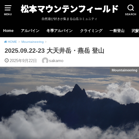
MENU
SEARCH
自然遊び好きが集まる山岳コミュニティ
Home
アルパイン
冬季アルパイン
クライミング
一般登山
沢登
HOME
Mountaineering
2025.09.22-23 大天井岳・燕岳 登山
2025年9月22日
sakamo
Mountaineering